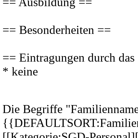
== Ausbildung ==
== Besonderheiten ==
== Eintragungen durch d
* keine
Die Begriffe "Familienname
{{DEFAULTSORT:Familien
[[Kategorie:SGD-Personal][