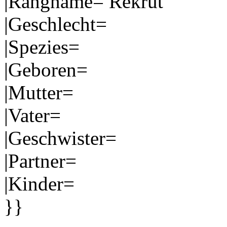
|Rangname= Rekrut
|Geschlecht=
|Spezies=
|Geboren=
|Mutter=
|Vater=
|Geschwister=
|Partner=
|Kinder=
}}