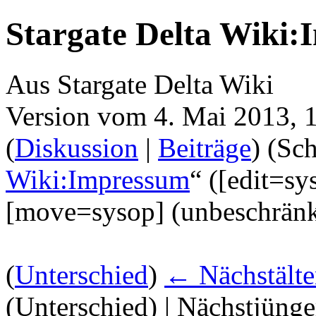
Stargate Delta Wiki
Aus Stargate Delta Wiki
Version vom 4. Mai 2013, 
(
Diskussion
|
Beiträge
)
(Sch
Wiki:Impressum
“ (‎[edit=s
‎[move=sysop] (unbeschränk
(
Unterschied
)
← Nächstälte
(Unterschied) | Nächstjüng