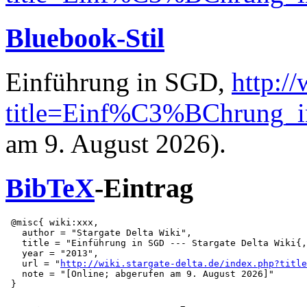
Bluebook-Stil
Einführung in SGD,
http://
title=Einf%C3%BChrung_
am 9. August 2026).
BibTeX
-Eintrag
 @misc{ wiki:xxx,

   author = "Stargate Delta Wiki",

   title = "Einführung in SGD --- Stargate Delta Wiki{,
   year = "2013",

   url = "
http://wiki.stargate-delta.de/index.php?title
   note = "[Online; abgerufen am 9. August 2026]"
