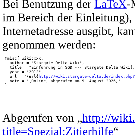
Bei Benutzung der
LaTeX
-
im Bereich der Einleitung),
Internetadresse ausgibt, ka
genommen werden:
 @misc{ wiki:xxx,

   author = "Stargate Delta Wiki",

   title = "Einführung in SGD --- Stargate Delta Wiki{,
   year = "2013",

   url = "
\url{
http://wiki.stargate-delta.de/index.php
   note = "[Online; abgerufen am 9. August 2026]"

Abgerufen von „
http://wiki
title=Spezial:Zitierhilfe
“